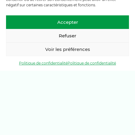
négatif sur certaines caractéristiques et fonctions.
Accepter
Refuser
Pour aller plus loin
Voir les préférences
Politique de confidentialité
Politique de confidentialité
Pain du Gros-de-Vaud
Aller à la page