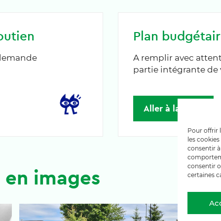
outien
Plan budgétair
e demande
A remplir avec atten
partie intégrante d
Aller à la page
Pour offrir
les cookies
consentir à
comportemen
consentir o
n en images
certaines c
Ac