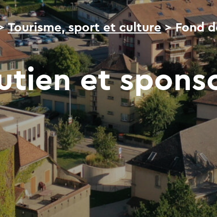
>
Tourisme, sport et culture
>
Fond d
utien et spons