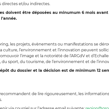
 directes et/ou indirectes.
des doivent être déposées au minumum 6 mois avant 
 l’année.
ring, les projets, évènements ou manifestations se dérou
la culture, l’environnement et l’innovation peuvent sollic
romouvoir l’image et la notoriété de l’ARGdV et d’Echall
, du sport, du tourisme, de l’environnement et de l’innov
 dépôt du dossier et la décision est de minimum 12 se
ecommandent de lire rigoureusement, les informations d
.
nir via courriel sur l’adresse email suivante:
region@gro