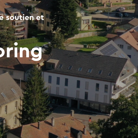
e soutien et
oring