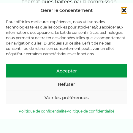
thématiques traitées par la commission.
Relayer
les programmes de
Gérer le consentement
sensibilisation et de soutien cantonaux
ou fédéraux
Pour offrir les meilleures expériences, nous utilisons des
technologies telles que les cookies pour stocker et/ou accéder aux
informations des appareils. Le fait de consentir à ces technologies
nous permettra de traiter des données telles que le comportement
de navigation ou les ID uniques sur ce site. Le fait de ne pas
consentir ou de retirer son consentement peut avoir un effet
Pour aller plus loin
négatif sur certaines caractéristiques et fonctions.
Accepter
Projets et fiches d’action
Refuser
Aller à la page
Voir les préférences
Politique de confidentialité
Politique de confidentialité